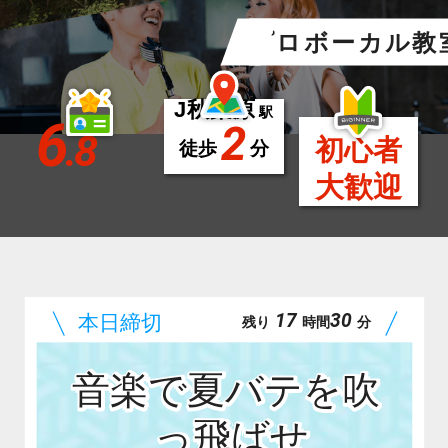
プロボーカル教
J秋葉原
駅
6
2
.8
初心者
徒歩
分
大歓迎
17
30
残り
時間
分
音楽で夏バテを吹
っ飛ばせ