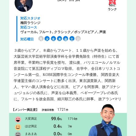
MSL
ランク
対応スタジオ
梅田ラウンジ
対応コース
ヴォーカル, フルート, クラシック／ポップスピアノ, 声楽
対応曜日
月
火
水
木
金
土
日
３歳からピアノ、８歳からフルート、１１歳から声楽を始める。
大阪芸術大学芸術学部演奏学科を全学費免除生（特待生）にて首
席卒業。卒業時に学長賞を授与。 渡仏後、パリエコールノルマル
音楽院にて第五課程ディプロマ取得。 在学中、全日本ソリストコ
ンクール第一位、KOBE国際学生コンクール準優勝。 関西音楽大
学連盟主催のコンサートに数多く出演。東京讀賣新人、関西新
人、ヤマハ新人演奏会などに出演。 ピアノを阿形満、故アゴナシ
ュ•ジョルジの各氏に、声楽を山本義秀、ペギー•ブーブレの各氏
に、フルートを故金昌国、細川順三の各氏に師事。 故アラン•マリ
オン、故パウル•マイゼン、ミヒャエル•マルティン•コフラー氏に
1721
【メンバー満足度】
評価回答数
件
指導を受ける。 大阪府認定アーティスト。
99.6
大変満足
1714
%
件
0.4
ほぼ満足
7
%
件
0.0
まあまあ
0
%
件