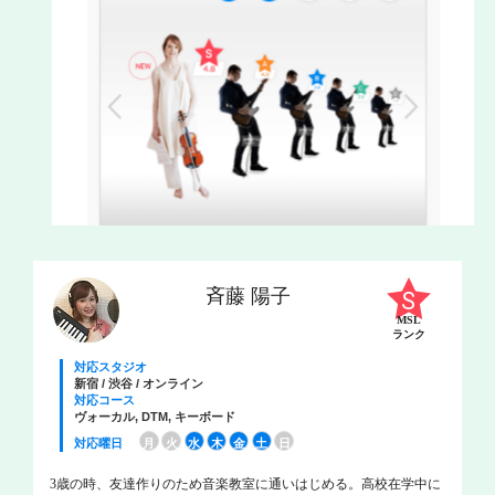
斉藤 陽子
MSL
ランク
対応スタジオ
新宿 / 渋谷 / オンライン
対応コース
ヴォーカル, DTM, キーボード
対応曜日
月
火
水
木
金
土
日
3歳の時、友達作りのため音楽教室に通いはじめる。高校在学中に