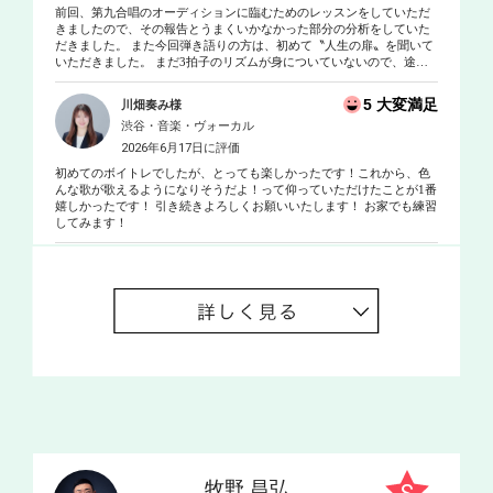
前回、第九合唱のオーディションに臨むためのレッスンをしていただ
きましたので、その報告とうまくいかなかった部分の分析をしていた
だきました。 また今回弾き語りの方は、初めて〝人生の扉〟を聞いて
いただきました。 まだ3拍子のリズムが身についていないので、途中
で早くなったり安定しません。 そこでリズムを身につけるために、右
手と左手を使って、違うリズムを同時に刻む練習方法を教えていただ
5 大変満足
川畑奏み様
きました。 ギターを持たなくてもできるので、継続してやってみよう
渋谷・音楽・ヴォーカル
と思います。
2026年6月17日に評価
初めてのボイトレでしたが、とっても楽しかったです！これから、色
んな歌が歌えるようになりそうだよ！って仰っていただけたことが1番
嬉しかったです！ 引き続きよろしくお願いいたします！ お家でも練習
してみます！
牧野 昌弘