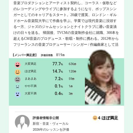
音楽プロダクションとアーティスト契約し、コーラス・仮歌など
のレコーディングやライブに参加するようになり、ポップスシン
ガーとしてのキャリアをスタート。20歳で渡英、ロンドン・ギル
ドホール音楽院大学にて作曲を学ぶ。学業では現代音楽に没頭す
る一方、ジャズのジャムセッションとナイトクラブに通い音楽漬
けの日々を送る。 帰国後、TVCMの音楽制作会社に就職、300本を
超えるCM音楽のプロデュース・歌唱・制作に携わる。2012年から
フリーランスの音楽プロデューサー / シンガー / 作編曲家として活
動を開始。 2013年にはNHK「みんなのうた」にて歌唱楽曲がオン
819
【メンバー満足度】
評価回答数
件
エア。世界的有名企業のCMソング、サウンドロゴなど数多くの
CM歌唱を手掛けており、まさに「声のプロ」。誰もがテレビで一
77.7
大変満足
636
%
件
度は耳にしたことのある声の持ち主です！ 学生の頃から歌や作曲
14.7
ほぼ満足
120
%
件
を教えることが大好きで、プライベートレッスンにて多くの生徒
7.2
まあまあ
59
%
件
さんをお教えしてきました。 POPSはもちろん、ジャズ、クラシッ
0.1
クなどの多彩な要素を効率よくレッスンに組み込んでおります。
やや不満
1
%
件
また、レコーディングディレクターとしても日々現場に立ってお
0.4
大変不満
3
%
件
りますので、生徒さんひとりひとりに合った一番輝ける歌い方、
体の使い方、心の持ち方を引き出すことが何よりも得意です！生
徒さんの楽しめるレッスンをオーダーメイドでお作りしてまいり
ます！！ 「オンラインレッスンをご希望の会員様へ」 オンライン
4 ほぼ満足
評価者情報非公開
レッスンについて https://www.dropbox.com/s/zw6dyvryr23gn4v/ DTM
新宿・音楽・ヴォーカル
使用ソフト：protools/Logic/Cubass/Sibelius/Finale
2026年のレッスンを評価