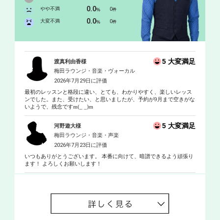
0.0
やや不満
0
%
件
0.0
大変不満
0
%
件
5 大変満足
渡真利由香様
梅田ラウンジ・音楽・ヴォーカル
2026年7月29日に評価
最初のレッスンと格段に違い、とても、わかりやすく、楽しいレッス
ンでした。また、受けたい、と思いましたが、予約が9月まで空きがな
いようで、残念ですm(_ _)m
5 大変満足
河野遊大様
梅田ラウンジ・音楽・声楽
2026年7月23日に評価
いつもありがとうございます。 本番に向けて、暗譜できるよう頑張り
ます！ よろしくお願いします！