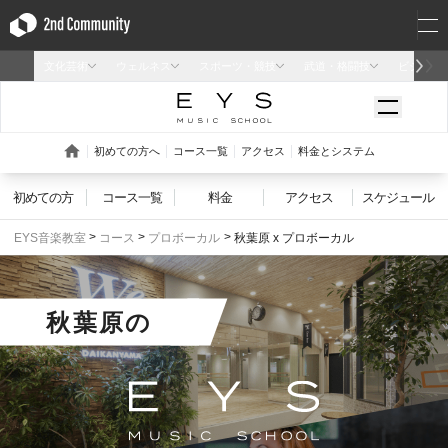
初めての方
コース一覧
料金
アクセス
スケジュール
EYS音楽教室
コース
プロボーカル
秋葉原 x プロボーカル
秋葉原
の