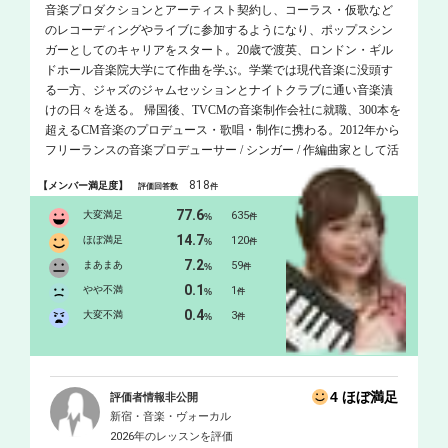
音楽プロダクションとアーティスト契約し、コーラス・仮歌など
のレコーディングやライブに参加するようになり、ポップスシン
ガーとしてのキャリアをスタート。20歳で渡英、ロンドン・ギル
ドホール音楽院大学にて作曲を学ぶ。学業では現代音楽に没頭す
る一方、ジャズのジャムセッションとナイトクラブに通い音楽漬
けの日々を送る。 帰国後、TVCMの音楽制作会社に就職、300本を
超えるCM音楽のプロデュース・歌唱・制作に携わる。2012年から
フリーランスの音楽プロデューサー / シンガー / 作編曲家として活
動を開始。 2013年にはNHK「みんなのうた」にて歌唱楽曲がオン
818
【メンバー満足度】
評価回答数
件
エア。世界的有名企業のCMソング、サウンドロゴなど数多くの
CM歌唱を手掛けており、まさに「声のプロ」。誰もがテレビで一
77.6
大変満足
635
%
件
度は耳にしたことのある声の持ち主です！ 学生の頃から歌や作曲
14.7
ほぼ満足
120
%
件
を教えることが大好きで、プライベートレッスンにて多くの生徒
7.2
まあまあ
59
%
件
さんをお教えしてきました。 POPSはもちろん、ジャズ、クラシッ
0.1
クなどの多彩な要素を効率よくレッスンに組み込んでおります。
やや不満
1
%
件
また、レコーディングディレクターとしても日々現場に立ってお
0.4
大変不満
3
%
件
りますので、生徒さんひとりひとりに合った一番輝ける歌い方、
体の使い方、心の持ち方を引き出すことが何よりも得意です！生
徒さんの楽しめるレッスンをオーダーメイドでお作りしてまいり
ます！！ 「オンラインレッスンをご希望の会員様へ」 オンライン
4 ほぼ満足
評価者情報非公開
レッスンについて https://www.dropbox.com/s/zw6dyvryr23gn4v/ DTM
新宿・音楽・ヴォーカル
使用ソフト：protools/Logic/Cubass/Sibelius/Finale
2026年のレッスンを評価