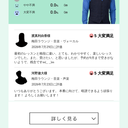
0.0
やや不満
0
%
件
0.0
大変不満
0
%
件
5 大変満足
渡真利由香様
梅田ラウンジ・音楽・ヴォーカル
2026年7月29日に評価
最初のレッスンと格段に違い、とても、わかりやすく、楽しいレッス
ンでした。また、受けたい、と思いましたが、予約が9月まで空きがな
いようで、残念ですm(_ _)m
5 大変満足
河野遊大様
梅田ラウンジ・音楽・声楽
2026年7月23日に評価
いつもありがとうございます。 本番に向けて、暗譜できるよう頑張り
ます！ よろしくお願いします！