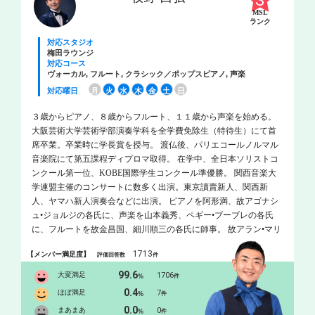
MSL
ランク
対応スタジオ
梅田ラウンジ
対応コース
ヴォーカル, フルート, クラシック／ポップスピアノ, 声楽
対応曜日
月
火
水
木
金
土
日
３歳からピアノ、８歳からフルート、１１歳から声楽を始める。
大阪芸術大学芸術学部演奏学科を全学費免除生（特待生）にて首
席卒業。卒業時に学長賞を授与。 渡仏後、パリエコールノルマル
音楽院にて第五課程ディプロマ取得。 在学中、全日本ソリストコ
ンクール第一位、KOBE国際学生コンクール準優勝。 関西音楽大
学連盟主催のコンサートに数多く出演。東京讀賣新人、関西新
人、ヤマハ新人演奏会などに出演。 ピアノを阿形満、故アゴナシ
ュ•ジョルジの各氏に、声楽を山本義秀、ペギー•ブーブレの各氏
に、フルートを故金昌国、細川順三の各氏に師事。 故アラン•マリ
オン、故パウル•マイゼン、ミヒャエル•マルティン•コフラー氏に
1713
【メンバー満足度】
評価回答数
件
指導を受ける。 大阪府認定アーティスト。
99.6
大変満足
1706
%
件
0.4
ほぼ満足
7
%
件
0.0
まあまあ
0
%
件