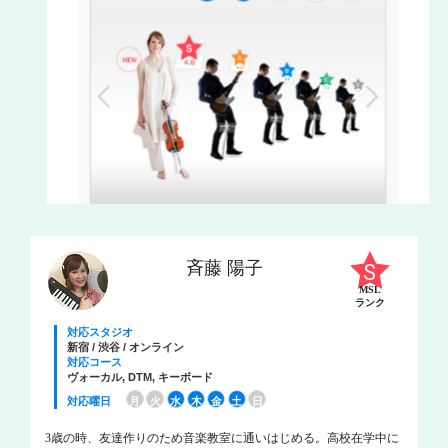
斉藤 陽子
MSL
ランク
対応スタジオ
新宿 / 渋谷 / オンライン
対応コース
ヴォーカル, DTM, キーボード
対応曜日
月
火
水
木
金
土
日
3歳の時、友達作りのため音楽教室に通いはじめる。高校在学中に