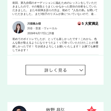
前回、第九合唱のオーディションに臨むためのレッスンをしていただ
きましたので、その報告とうまくいかなかった部分の分析をしていた
だきました。 また今回弾き語りの方は、初めて〝人生の扉〟を聞いて
いただきました。 まだ3拍子のリズムが身についていないので、途中
で早くなったり安定しません。 そこでリズムを身につけるために、右
手と左手を使って、違うリズムを同時に刻む練習方法を教えていただ
5 大変満足
川畑奏み様
きました。 ギターを持たなくてもできるので、継続してやってみよう
渋谷・音楽・ヴォーカル
と思います。
2026年6月17日に評価
初めてのボイトレでしたが、とっても楽しかったです！これから、色
んな歌が歌えるようになりそうだよ！って仰っていただけたことが1番
嬉しかったです！ 引き続きよろしくお願いいたします！ お家でも練習
してみます！
牧野 昌弘