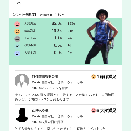
した。
180
【メンバー満足度】
評価回答数
件
85.0
大変満足
153
%
件
13.3
ほぼ満足
24
%
件
1.1
まあまあ
2
%
件
0.6
やや不満
1
%
件
0.0
大変不満
0
%
件
4 ほぼ満足
評価者情報非公開
WeArt自由が丘・音楽・ヴォーカル
2026年のレッスンを評価
様々なジャンルの歌を課題として歌えることが楽しみです。毎回毎回
あっという間にレッスンが終わります。
5 大変満足
山﨑あや様
WeArt自由が丘・音楽・ヴォーカル
2026年7月23日に評価
とても分かりやすく、楽しかったです！！ 有難うございました。