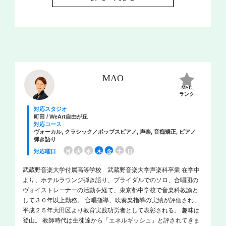
MAO
MSL
ランク
対応スタジオ
町田 / WeArt自由が丘
対応コース
ヴォーカル, クラシック／ポップスピアノ, 声楽, 音痴矯正, ピアノ
弾き語り
対応曜日
月
火
水
木
金
土
日
武蔵野音楽大学付属高等学校 武蔵野音楽大学声楽科卒業 在学中
より、ホテルラウンジ弾き語り、ブライダルでのソロ、合唱団の
ヴォイストレーナーの活動を経て、東京都中学校で音楽科教諭と
して３０年以上勤務。 合唱指導、吹奏楽指導の実績が評価され、
平成２５年大田区より教育実践功労者として表彰される。 趣味は
登山。 教師時代は生徒達から「エネルギッシュ」と評されてきま