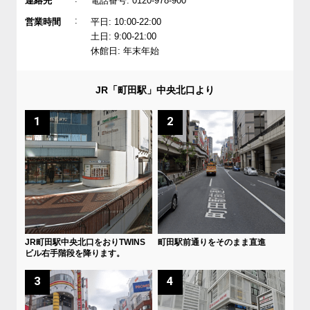
連絡先
電話番号: 0120-978-900
:
営業時間
平日: 10:00-22:00
土日: 9:00-21:00
休館日: 年末年始
JR「町田駅」中央北口より
1
2
JR町田駅中央北口をおりTWINS
町田駅前通りをそのまま直進
ビル右手階段を降ります。
3
4