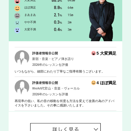
88.5
大変満足
645
%
件
音楽監督B.ワーズワースにバレエ音楽指揮法を師事し、幅広く舞
8.8
ほぼ満足
64
%
件
台音楽に研鑽を積む。 1989年に一般への舞台活動の普及と日本音
2.1
まあまあ
15
%
件
楽文化の活性化をテーマに＜国立オペラ・カンパニー 青いサカ
0.3
ナ団＞を結成し、現在まで同団の芸術監督、主席指揮者を務めて
やや不満
2
%
件
いる。 オペラ作品の作曲としては、『銀河鉄道』(94年)から『オ
0.4
大変不満
3
%
件
ムニペトラ』(2024年)までに22作のオリジナル歌劇を発表してい
る。『僕は夢を見た、こんな満開の桜の樹の下で』(03年；東京文
化会館委嘱作品) では第１回佐川吉男音楽賞を受賞。翌年の『あさ
くさ天使』(04年)は東京文化会館委嘱作品として、江戸開府400年
5 大変満足
評価者情報非公開
記念事業として公開された。 指揮者としては青いサカナ団専属管
新宿・音楽・ピアノ弾き語り
弦楽団＜Orchestre du poisson bleu＞を率いて幅広い舞台公演を行っ
2026年のレッスンを評価
ている。その他にも『くるみ割り人形』(97年)で仙台フィルハーモ
いつもながら、細部にわたり丁寧なご指導有難うございます。
ニー管弦楽団、『白鳥の湖』(01年)で神奈川フィルハーモニー管弦
楽団、『外套』(03年)で東京フィルハーモニー交響楽団、『おさ
4 ほぼ満足
評価者情報非公開
ん』(04年)で東京都交響楽団、『日本オペラ絵巻』(06年)で東京シ
WeArt代官山・音楽・ヴォーカル
ティフィルハーモニック管弦楽団、『終わらない夏の王国』(09年)
2026年のレッスンを評価
でアンサンブル金沢などを指揮している。
再現率の低い、私の音の移動を何度も方法を変えて改善の為のアドバ
イスを下さいました。その事に感謝いたします。