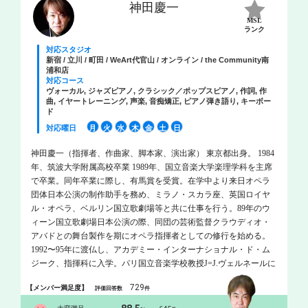
神田慶一
MSL
ランク
対応スタジオ
新宿 / 立川 / 町田 / WeArt代官山 / オンライン / the Community南
浦和店
対応コース
ヴォーカル, ジャズピアノ, クラシック／ポップスピアノ, 作詞, 作
曲, イヤートレーニング, 声楽, 音痴矯正, ピアノ弾き語り, キーボー
ド
対応曜日
月
火
水
木
金
土
日
神田慶一（指揮者、作曲家、脚本家、演出家） 東京都出身。 1984
年、筑波大学附属高校卒業 1989年、国立音楽大学楽理学科を主席
で卒業。同年卒業に際し、有馬賞を受賞。在学中より来日オペラ
団体日本公演の制作助手を務め、ミラノ・スカラ座、英国ロイヤ
ル・オペラ、ベルリン国立歌劇場等と共に仕事を行う。89年のウ
ィーン国立歌劇場日本公演の際、同団の芸術監督クラウディオ・
アバドとの舞台製作を期にオペラ指揮者としての修行を始める。
1992〜95年に渡仏し、アカデミー・インターナショナル・ド・ム
ジーク、指揮科に入学。パリ国立音楽学校教授J=J.ヴェルネールに
師事。同年、フランス国立オペラ・ド・ナンシーの音楽監督J.カル
729
【メンバー満足度】
評価回答数
件
テンバックに指揮法とオペラ劇場に於ける指揮活動を師事する。
1994〜95年には英国ロイヤル・バレエ・コヴェント・ガーデンの