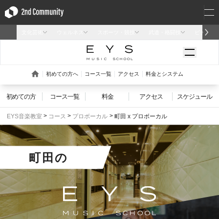
初めての方
コース一覧
料金
アクセス
スケジュール
EYS音楽教室
コース
プロボーカル
町田 x プロボーカル
町田
の