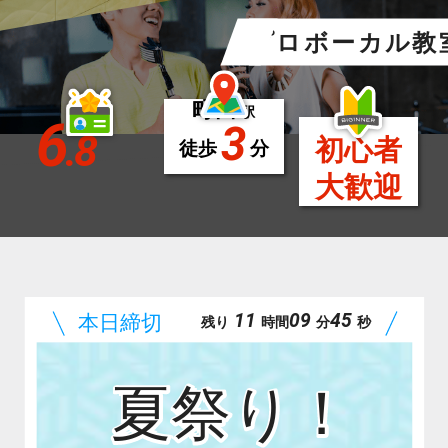
プロボーカル教
町田
駅
6
3
.8
初心者
徒歩
分
大歓迎
11
09
43
残り
時間
分
秒
夏祭り！