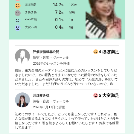
度は耳にしたことのある声の持ち主です！ 学生の頃から歌や作曲
14.7
ほぼ満足
120
%
件
を教えることが大好きで、プライベートレッスンにて多くの生徒
7.2
まあまあ
59
%
件
さんをお教えしてきました。 POPSはもちろん、ジャズ、クラシッ
0.1
クなどの多彩な要素を効率よくレッスンに組み込んでおります。
やや不満
1
%
件
また、レコーディングディレクターとしても日々現場に立ってお
0.4
大変不満
3
%
件
りますので、生徒さんひとりひとりに合った一番輝ける歌い方、
体の使い方、心の持ち方を引き出すことが何よりも得意です！生
徒さんの楽しめるレッスンをオーダーメイドでお作りしてまいり
ます！！ 「オンラインレッスンをご希望の会員様へ」 オンライン
4 ほぼ満足
評価者情報非公開
レッスンについて https://www.dropbox.com/s/zw6dyvryr23gn4v/ DTM
新宿・音楽・ヴォーカル
使用ソフト：protools/Logic/Cubass/Sibelius/Finale
2026年のレッスンを評価
前回、第九合唱のオーディションに臨むためのレッスンをしていただ
きましたので、その報告とうまくいかなかった部分の分析をしていた
だきました。 また今回弾き語りの方は、初めて〝人生の扉〟を聞いて
いただきました。 まだ3拍子のリズムが身についていないので、途中
で早くなったり安定しません。 そこでリズムを身につけるために、右
手と左手を使って、違うリズムを同時に刻む練習方法を教えていただ
5 大変満足
川畑奏み様
きました。 ギターを持たなくてもできるので、継続してやってみよう
渋谷・音楽・ヴォーカル
と思います。
2026年6月17日に評価
初めてのボイトレでしたが、とっても楽しかったです！これから、色
んな歌が歌えるようになりそうだよ！って仰っていただけたことが1番
嬉しかったです！ 引き続きよろしくお願いいたします！ お家でも練習
してみます！