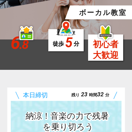
ボーカル教室
新宿
駅
6
5
.8
初心者
徒歩
分
大歓迎
23
32
残り
時間
分
納涼！音楽の力で残暑
を乗り切ろう