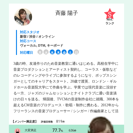
斉藤 陽子
MSL
ランク
対応スタジオ
新宿 / 渋谷 / オンライン
対応コース
ヴォーカル, DTM, キーボード
対応曜日
月
火
水
木
金
土
日
3歳の時、友達作りのため音楽教室に通いはじめる。高校在学中に
音楽プロダクションとアーティスト契約し、コーラス・仮歌など
のレコーディングやライブに参加するようになり、ポップスシン
ガーとしてのキャリアをスタート。20歳で渡英、ロンドン・ギル
ドホール音楽院大学にて作曲を学ぶ。学業では現代音楽に没頭す
る一方、ジャズのジャムセッションとナイトクラブに通い音楽漬
けの日々を送る。 帰国後、TVCMの音楽制作会社に就職、300本を
超えるCM音楽のプロデュース・歌唱・制作に携わる。2012年から
フリーランスの音楽プロデューサー / シンガー / 作編曲家として活
動を開始。 2013年にはNHK「みんなのうた」にて歌唱楽曲がオン
819
【メンバー満足度】
評価回答数
件
エア。世界的有名企業のCMソング、サウンドロゴなど数多くの
CM歌唱を手掛けており、まさに「声のプロ」。誰もがテレビで一
77.7
大変満足
636
%
件