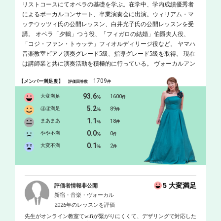
リストコースにてオペラの基礎を学ぶ。在学中、学内成績優秀者
によるボーカルコンサート、卒業演奏会に出演。ウィリアム・マ
ッテウッツィ氏の公開レッスン、白井光子氏の公開レッスンを受
講。 オペラ「夕鶴」つう役、「フィガロの結婚」伯爵夫人役、
「コジ・ファン・トゥッテ」フィオルディリージ役など。 ヤマハ
音楽教室ピアノ演奏グレード5級、指導グレード5級を取得。 現在
は講師業と共に演奏活動を積極的に行っている。 ヴォーカルアン
サンブルユニットRanaRossaメンバー。 町田シティオペラ協会ソリ
1709
【メンバー満足度】
評価回答数
件
スト会員。 2024年、同教室講師の横溝雄毅とサックス/ピアノヴォ
ーカルのユニットemotional theaterを結成。 ピアノを本間貴子、山
93.6
大変満足
1600
%
件
田美子の各氏に、声楽を故・渡邉誠、渡邊倫子、松原有奈の各氏
5.2
ほぼ満足
89
%
件
に師事。
1.1
まあまあ
18
%
件
0.0
やや不満
0
%
件
0.1
大変不満
2
%
件
5 大変満足
評価者情報非公開
新宿・音楽・ヴォーカル
2026年のレッスンを評価
先生がオンライン教室てwifiが繋がりにくくて、デザリングで対応した