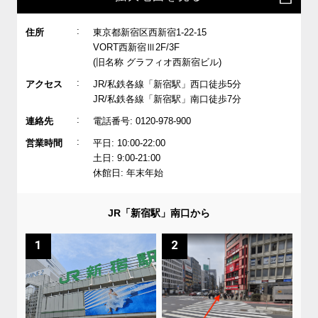
:
住所
東京都新宿区西新宿1-22-15
VORT西新宿Ⅲ2F/3F
(旧名称 グラフィオ西新宿ビル)
:
アクセス
JR/私鉄各線「新宿駅」西口徒歩5分
JR/私鉄各線「新宿駅」南口徒歩7分
:
連絡先
電話番号: 0120-978-900
:
営業時間
平日: 10:00-22:00
土日: 9:00-21:00
休館日: 年末年始
JR「新宿駅」南口から
1
2