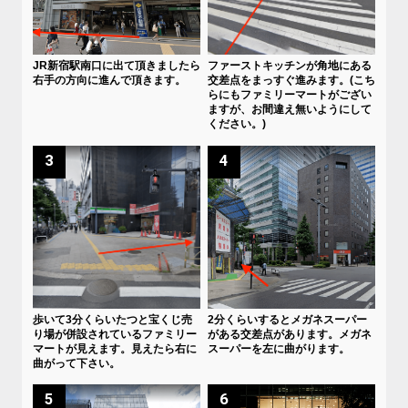
JR新宿駅南口に出て頂きましたら
ファーストキッチンが角地にある
右手の方向に進んで頂きます。
交差点をまっすぐ進みます。(こち
らにもファミリーマートがござい
ますが、お間違え無いようにして
ください。)
3
4
歩いて3分くらいたつと宝くじ売
2分くらいするとメガネスーパー
り場が併設されているファミリー
がある交差点があります。メガネ
マートが見えます。見えたら右に
スーパーを左に曲がります。
曲がって下さい。
5
6