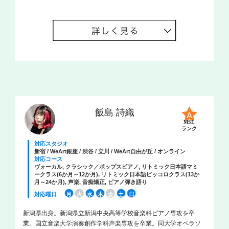
飯島 詩織
MSL
ランク
対応スタジオ
新宿 / WeArt銀座 / 渋谷 / 立川 / WeArt自由が丘 / オンライン
対応コース
ヴォーカル, クラシック／ポップスピアノ, リトミック日本語マミ
ークラス(6か月～12か月), リトミック日本語ピッコロクラス(13か
月～24か月), 声楽, 音痴矯正, ピアノ弾き語り
対応曜日
月
火
水
木
金
土
日
新潟県出身。新潟県立新潟中央高等学校音楽科ピアノ専攻を卒
業。国立音楽大学演奏創作学科声楽専攻を卒業。同大学オペラソ