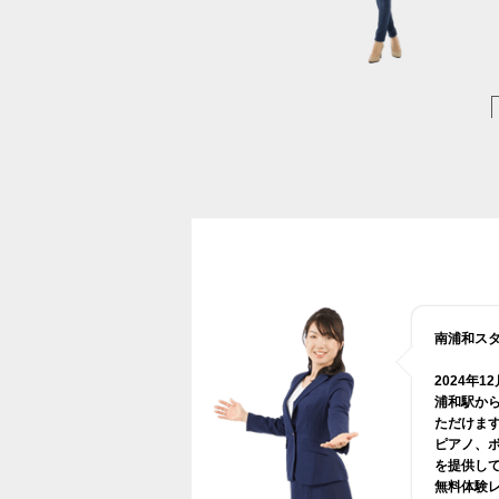
南浦和ス
2024年
浦和駅か
ただけま
ピアノ、
を提供し
無料体験