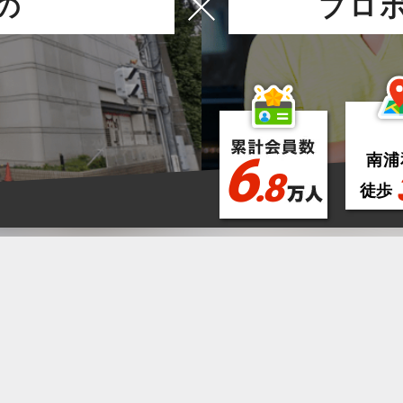
の
プロ
6
南浦
.8
徒歩