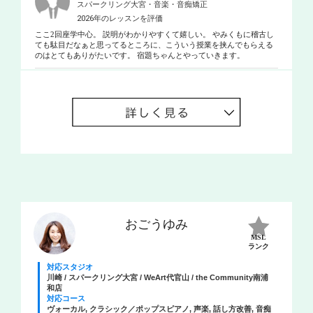
スパークリング大宮・音楽・音痴矯正
2026年のレッスンを評価
ここ2回座学中心。 説明がわかりやすくて嬉しい。 やみくもに稽古し
ても駄目だなぁと思ってるところに、こういう授業を挟んでもらえる
のはとてもありがたいです。 宿題ちゃんとやっていきます。
おごうゆみ
MSL
ランク
対応スタジオ
川崎 / スパークリング大宮 / WeArt代官山 / the Community南浦
和店
対応コース
ヴォーカル, クラシック／ポップスピアノ, 声楽, 話し方改善, 音痴