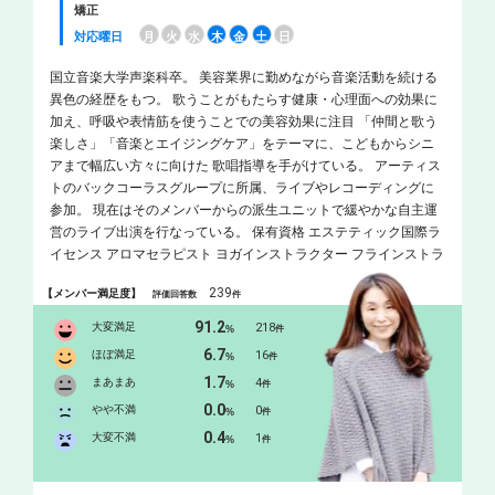
矯正
対応曜日
月
火
水
木
金
土
日
国立音楽大学声楽科卒。 美容業界に勤めながら音楽活動を続ける
異色の経歴をもつ。 歌うことがもたらす健康・心理面への効果に
加え、呼吸や表情筋を使うことでの美容効果に注目 「仲間と歌う
楽しさ」「音楽とエイジングケア」をテーマに、こどもからシニ
アまで幅広い方々に向けた 歌唱指導を手がけている。 アーティス
トのバックコーラスグループに所属、ライブやレコーディングに
参加。 現在はそのメンバーからの派生ユニットで緩やかな自主運
営のライブ出演を行なっている。 保有資格 エステティック国際ラ
イセンス アロマセラピスト ヨガインストラクター フラインストラ
クター 音楽健康指導士 介護士
239
【メンバー満足度】
評価回答数
件
91.2
大変満足
218
%
件
6.7
ほぼ満足
16
%
件
1.7
まあまあ
4
%
件
0.0
やや不満
0
%
件
0.4
大変不満
1
%
件