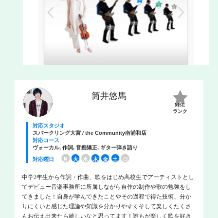
筒井悠馬
MSL
ランク
対応スタジオ
スパークリング大宮 / the Community南浦和店
対応コース
ヴォーカル, 作詞, 音痴矯正, ギター弾き語り
対応曜日
月
火
水
木
金
土
日
中学2年生から作詞・作曲、歌をはじめ高校生でアーティストとし
てデビュー音楽事務所に所属しながら自作の制作や歌の勉強をし
てきました！自身が学んできたことやその過程で得た技術、分か
りにくいと感じた理論や知識を分かりやすくそして楽しくたくさ
んお伝え出来たら嬉しいなと思ってます！誰もが楽しく歌を好き