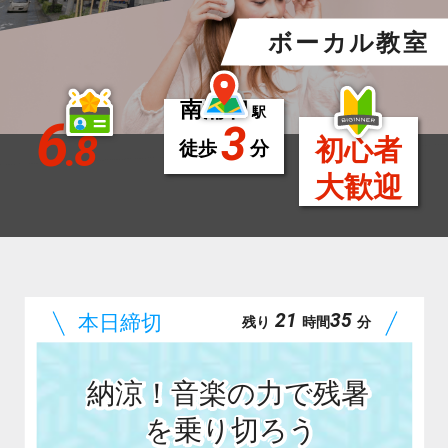
ボーカル教室
南浦和
駅
6
3
.8
初心者
徒歩
分
大歓迎
21
35
残り
時間
分
納涼！音楽の力で残暑
を乗り切ろう