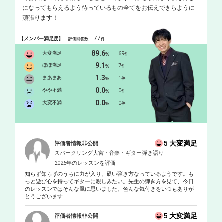
になってもらえるよう待っているもの全てをお伝えできらように
頑張ります！
77
【メンバー満足度】
評価回答数
件
89.6
大変満足
69
%
件
9.1
ほぼ満足
7
%
件
1.3
まあまあ
1
%
件
0.0
やや不満
0
%
件
0.0
大変不満
0
%
件
5 大変満足
評価者情報非公開
スパークリング大宮・音楽・ギター弾き語り
2026年のレッスンを評価
知らず知らずのうちに力が入り、硬い弾き方なっているようです。も
っと遊び心を持ってギターに親しみたい。先生の弾き方を見て、今日
のレッスンではそんな風に思いました。色んな気付きをいつもありが
とうございます
5 大変満足
評価者情報非公開